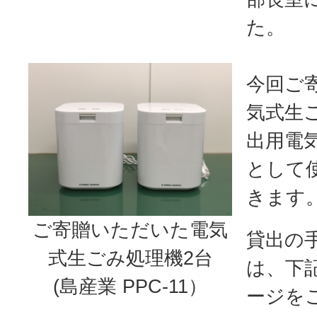
た。
今回ご
気式生
出用電
として
きます
ご寄贈いただいた電気
貸出の
式生ごみ処理機2台
は、下
(島産業 PPC-11）
ージを