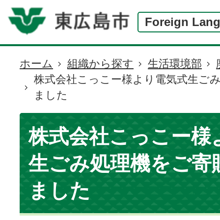
Foreign Lan
ホーム
組織から探す
生活環境部
現
株式会社こっこー様より電気式生ご
在
ました
の
位
置
株式会社こっこー様
生ごみ処理機をご寄
ました