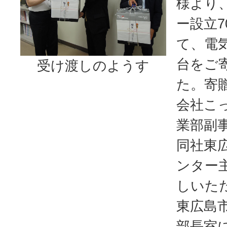
様より
ー設立7
て、電
台をご
受け渡しのようす
た。寄
会社こ
業部副
同社東
ンター
しいた
東広島
部長室