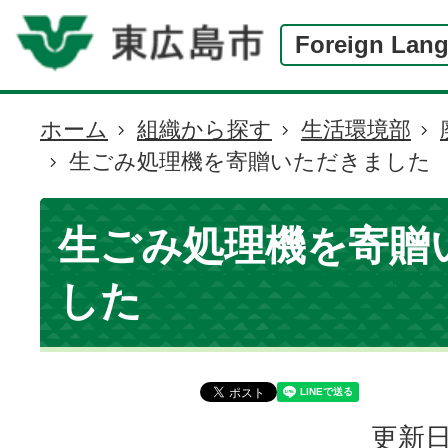
Foreign Lan
ホーム
組織から探す
生活環境部
現
生ごみ処理機を寄贈いただきました
在
の
位
生ごみ処理機を寄贈
置
した
更新日