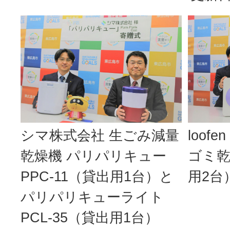
シマ株式会社 生ごみ減量
loo
乾燥機 パリパリキュー
ゴミ乾
PPC-11（貸出用1台）と
用2台
パリパリキューライト
PCL-35（貸出用1台）