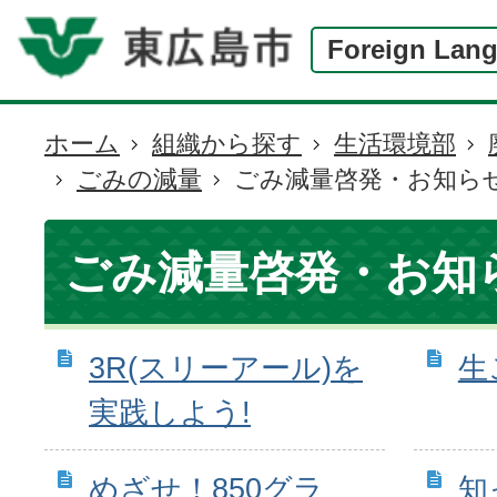
Foreign Lan
ホーム
組織から探す
生活環境部
現
ごみの減量
ごみ減量啓発・お知ら
在
の
位
ごみ減量啓発・お知
置
3R(スリーアール)を
生
実践しよう!
めざせ！850グラ
知