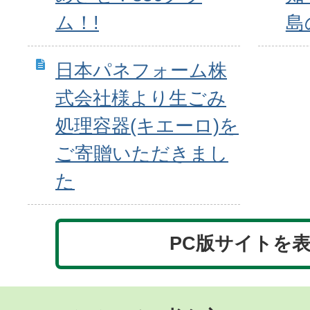
ム！!
島
日本パネフォーム株
式会社様より生ごみ
処理容器(キエーロ)を
ご寄贈いただきまし
た
PC版サイトを