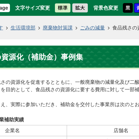
文字サイズ変更
背景色変更
age
す
生活環境部
廃棄物対策課
ごみの減量
食品残さの
の資源化（補助金）事例集
残さの資源化を促進するとともに、一般廃棄物の減量化及び二
とを目的として、食品残さの資源化に要する費用に対して一部
うえ、実際に参加いただき、補助金を交付した事業所は次のと
業補助実績
企業名
店舗名