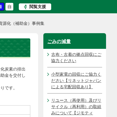
閲覧支援
資源化（補助金）事例集
ごみの減量
古布・古着の拠点回収にご
協力ください
酸化炭素の排出
小型家電の回収にご協力く
補助金を交付し
ださい【リネットジャパン
による宅配回収あり】
おりです。
リユース（再使用）及びリ
サイクル（再利用）の取組
みについて【ジモティ