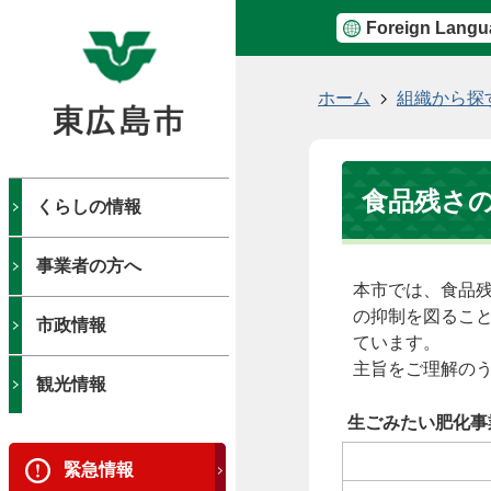
Foreign Langu
現
ホーム
組織から探
在
の
位
食品残さ
置
くらしの情報
事業者の方へ
本市では、食品
の抑制を図るこ
市政情報
ています。
主旨をご理解の
観光情報
生ごみたい肥化事
緊急情報