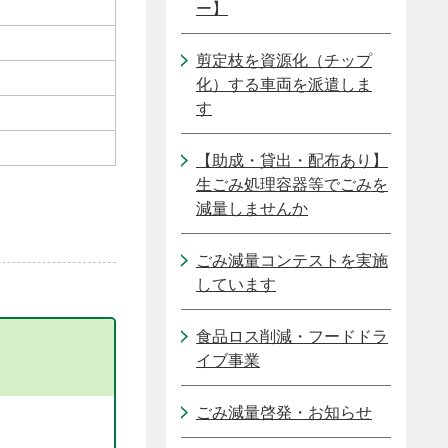
ー】
剪定枝を資源化（チップ
化）する車両を派遣しま
す
【助成・貸出・配布あり】
生ごみ処理容器等でごみを
減量しませんか
ごみ減量コンテストを実施
しています
食品ロス削減・フードドラ
イブ事業
ごみ減量啓発・お知らせ