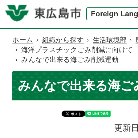
Foreign Lan
ホーム
組織から探す
生活環境部
現
海洋プラスチックごみ削減に向けて
在
みんなで出来る海ごみ削減運動
の
位
置
みんなで出来る海ご
更新日