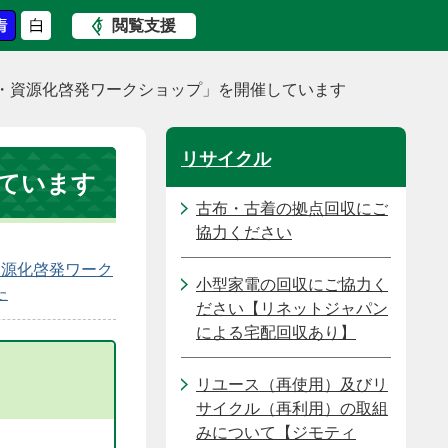
閲覧支援
・資源化啓発ワークショップ」を開催しています
リサイクル
ています
古布・古着の拠点回収にご
協力ください
資源化啓発ワーク
小型家電の回収にご協力く
た
ださい【リネットジャパン
による宅配回収あり】
リユース（再使用）及びリ
サイクル（再利用）の取組
みについて【ジモティ