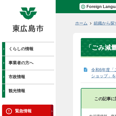
Foreign Langu
現
ホーム
組織から探
在
の
位
「ごみ減
置
くらしの情報
事業者の方へ
令和6年度「
ショップ」を
市政情報
観光情報
この記事に
緊急情報