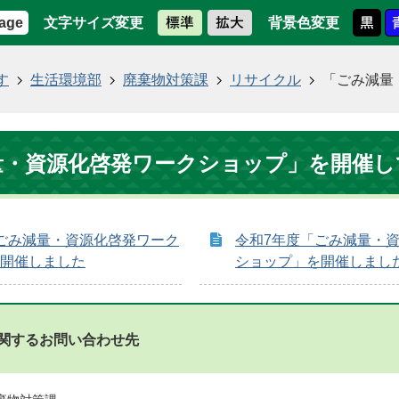
文字サイズ変更
背景色変更
age
す
生活環境部
廃棄物対策課
リサイクル
「ごみ減量
量・資源化啓発ワークショップ」を開催し
ごみ減量・資源化啓発ワーク
令和7年度「ごみ減量・
開催しました
ショップ」を開催しまし
関するお問い合わせ先