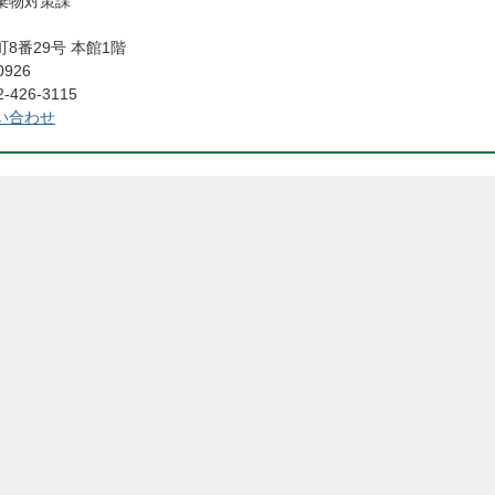
廃棄物対策課
8番29号 本館1階
0926
426-3115
い合わせ