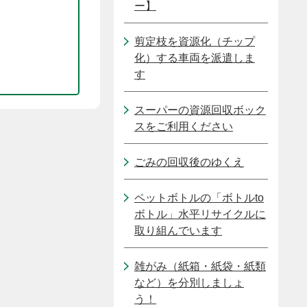
ー】
剪定枝を資源化（チップ
化）する車両を派遣しま
す
スーパーの資源回収ボック
スをご利用ください
ごみの回収後のゆくえ
ペットボトルの「ボトルto
ボトル」水平リサイクルに
取り組んでいます
雑がみ（紙箱・紙袋・紙類
など）を分別しましょ
う！