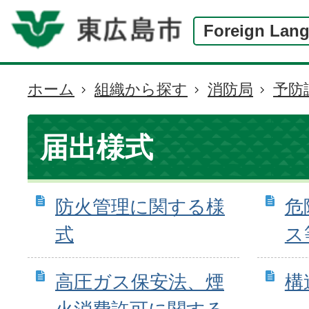
Foreign Lan
ホーム
組織から探す
消防局
予防
現
在
の
届出様式
位
置
防火管理に関する様
危
式
ス
高圧ガス保安法、煙
構