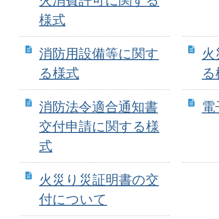
火消費許可に関する
様式
消防用設備等に関す
火
る様式
る
消防法令適合通知書
電
交付申請に関する様
式
火災り災証明書の交
付について