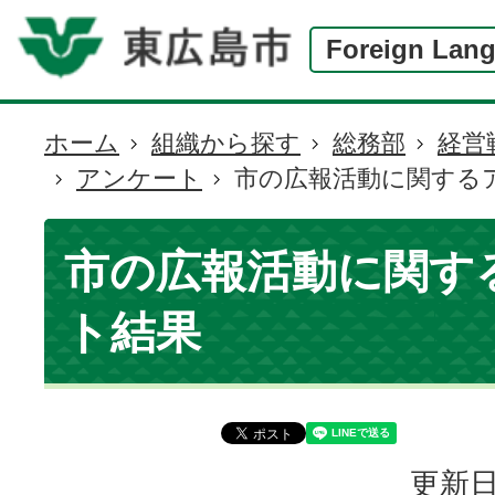
Foreign Lan
ホーム
組織から探す
総務部
経営
現
アンケート
市の広報活動に関する
在
の
位
市の広報活動に関す
置
ト結果
更新日