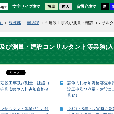
文字サイズ変更
背景色変更
age
す
総務部
契約課
6 建設工事及び測量・建設コンサルタ
事及び測量・建設コンサルタント等業務(
度建設工事及び測量・建設コ
競争入札参加資格審査申
等業務競争入札参加資格者
設工事及び測量・建設コ
業務）
ンサルタント等業務におけ
令和7・8年度災害時応急