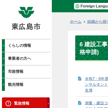
Foreign Langu
現
ホーム
組織から探
在
の
位
6 建設工
置
くらしの情報
格申請)
事業者の方へ
市政情報
令和7・8年
観光情報
ンサルタント
名簿
測量・建設コ
緊急情報