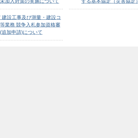
未加入対策の実施について
する基本協定（災害協定
度 建設工事及び測量・建設コ
等業務 競争入札参加資格審
(追加申請)について