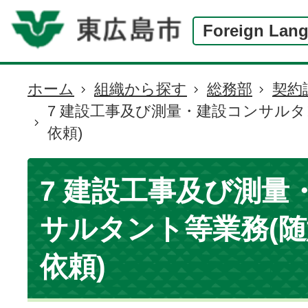
Foreign Lan
ホーム
組織から探す
総務部
契約
現
7 建設工事及び測量・建設コンサルタ
在
依頼)
の
位
置
7 建設工事及び測量
サルタント等業務(
依頼)