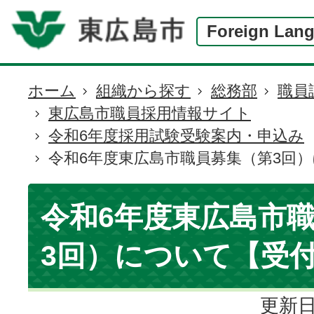
Foreign Lan
ホーム
組織から探す
総務部
職員
現
東広島市職員採用情報サイト
在
令和6年度採用試験受験案内・申込み
の
令和6年度東広島市職員募集（第3回
位
置
令和6年度東広島市
3回）について【受
更新日