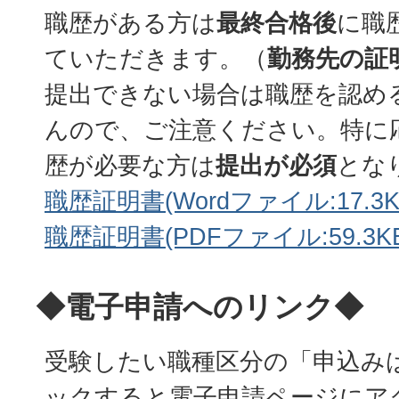
職歴がある方は
最終合格後
に職
ていただきます。（
勤務先の証
提出できない場合は職歴を認め
んので、ご注意ください。特に
歴が必要な方は
提出が必須
とな
職歴証明書(Wordファイル:17.3K
職歴証明書(PDFファイル:59.3KB
◆電子申請へのリンク◆
受験したい職種区分の「申込み
ックすると電子申請ページにア