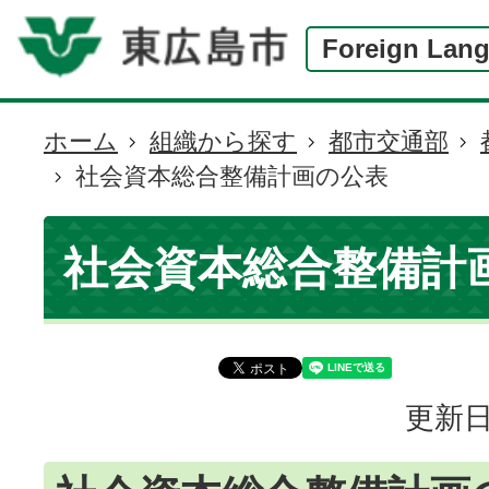
Foreign Lan
ホーム
組織から探す
都市交通部
現
社会資本総合整備計画の公表
在
の
位
社会資本総合整備計
置
更新日