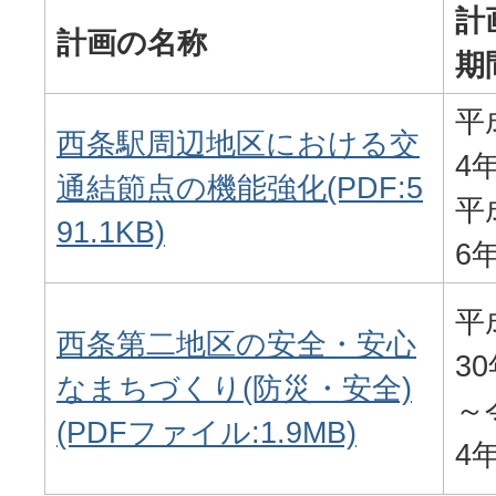
計
計画の名称
期
平
西条駅周辺地区における交
4
通結節点の機能強化(PDF:5
平
91.1KB)
6
平
西条第二地区の安全・安心
3
なまちづくり(防災・安全)
～
(PDFファイル:1.9MB)
4