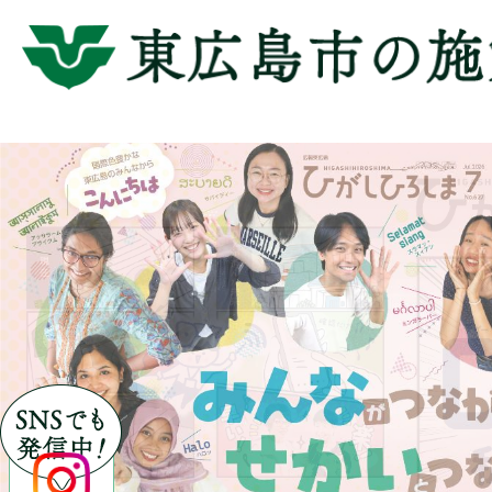
2
枚
目
の
ス
ラ
イ
ド