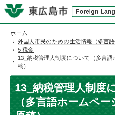
Foreign Lan
ホーム
現
外国人市民のための生活情報（多言語
在
5 税金
の
13_納税管理人制度について（多言
位
稿）
置
13_納税管理人制度
（多言語ホームペー