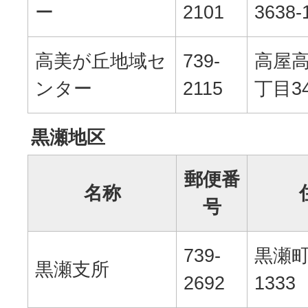
ー
2101
3638-
高美が丘地域セ
739-
高屋高
ンター
2115
丁目34
黒瀬地区
郵便番
名称
号
739-
黒瀬
黒瀬支所
2692
1333