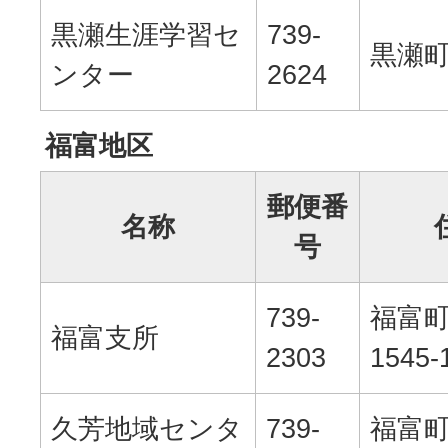
黒瀬生涯学習セ
739-
黒瀬町
ンター
2624
福富地区
郵便番
名称
号
739-
福富
福富支所
2303
1545-
久芳地域センタ
739-
福富