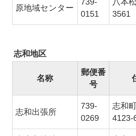
739-
八本
原地域センター
0151
3561
志和地区
郵便番
名称
号
739-
志和
志和出張所
0269
4123-