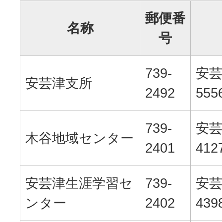
郵便番
名称
号
739-
安
安芸津支所
2492
555
739-
安
木谷地域センター
2401
412
安芸津生涯学習セ
739-
安
ンター
2402
439