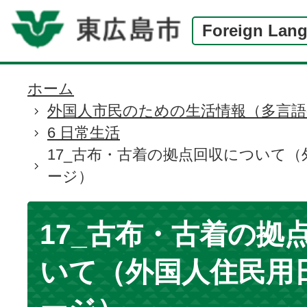
Foreign Lan
ホーム
現
外国人市民のための生活情報（多言語
在
6 日常生活
の
17_古布・古着の拠点回収について
位
ージ）
置
17_古布・古着の拠
いて（外国人住民用