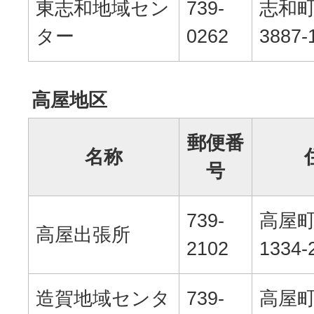
東志和地域セン
739-
志和
ター
0262
3887-
高屋地区
郵便番
名称
号
739-
高屋
高屋出張所
2102
1334-
造賀地域センタ
739-
高屋