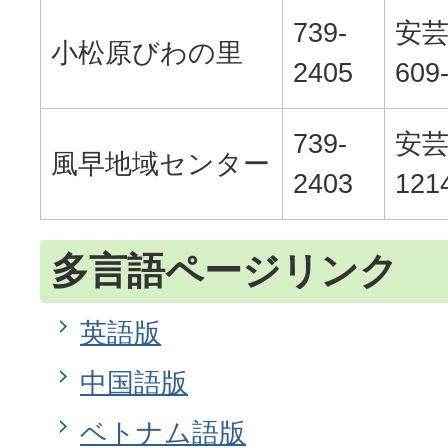
739-
安
小松原びわの里
2405
609
739-
安
風早地域センター
2403
121
多言語ページリンク
英語版
中国語版
ベトナム語版