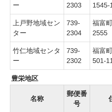
ー
2303
1545-
上戸野地域セン
739-
福富
ター
2304
2555
竹仁地域センタ
739-
福富
ー
2302
501-1
豊栄地区
郵便番
名称
号