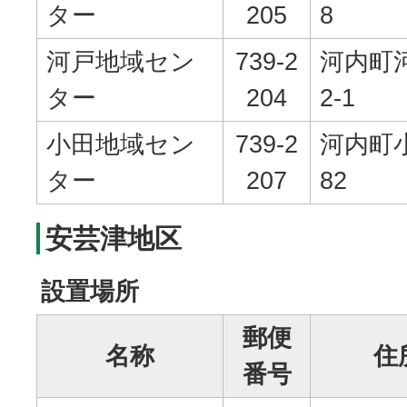
ター
205
8
河戸地域セン
739-2
河内町河
ター
204
2-1
小田地域セン
739-2
河内町小
ター
207
82
安芸津地区
設置場所
郵便
名称
住
番号