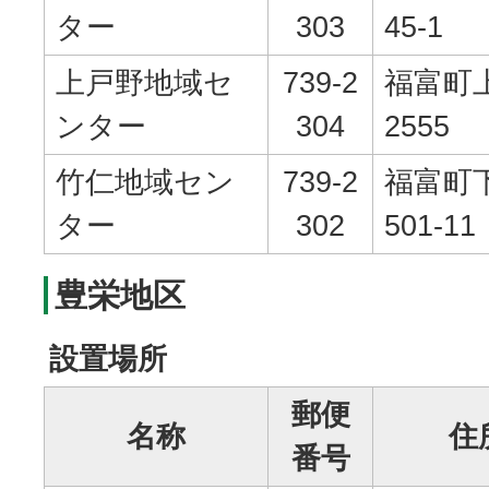
ター
303
45-1
上戸野地域セ
739-2
福富町
ンター
304
2555
竹仁地域セン
739-2
福富町
ター
302
501-11
豊栄地区
設置場所
郵便
名称
住
番号