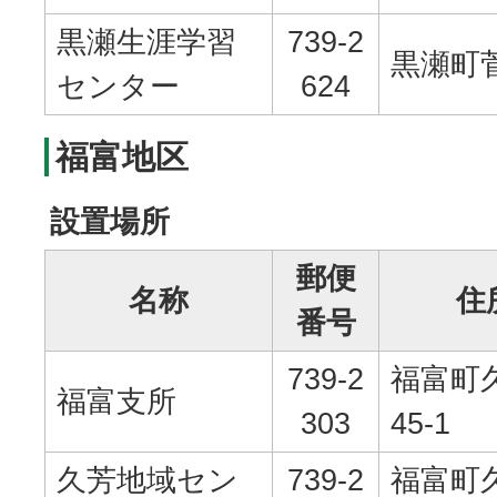
黒瀬生涯学習
739-2
黒瀬町菅
センター
624
福富地区
設置場所
郵便
名称
住
番号
739-2
福富町久
福富支所
303
45-1
久芳地域セン
739-2
福富町久