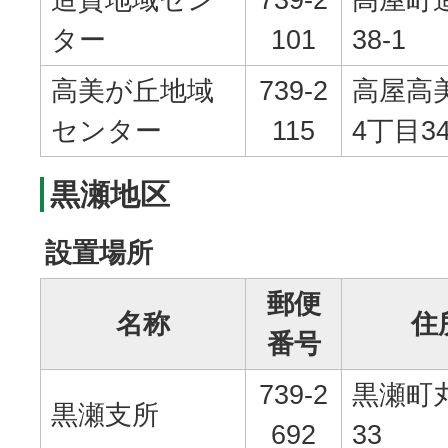
ター
101
38-1
高美が丘地域
739-2
高屋高
センター
115
4丁目34
黒瀬地区
設置場所
郵便
名称
住
番号
739-2
黒瀬町丸
黒瀬支所
692
33