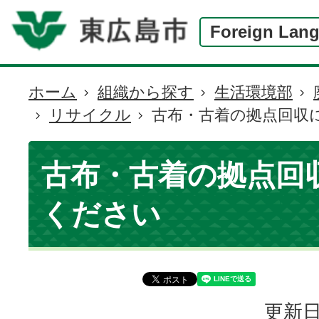
Foreign Lan
ホーム
組織から探す
生活環境部
現
リサイクル
古布・古着の拠点回収
在
の
位
古布・古着の拠点回
置
ください
更新日