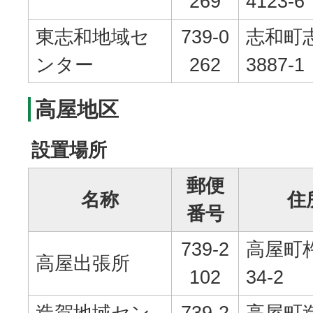
269
4123-6
東志和地域セ
739-0
志和町
ンター
262
3887-1
高屋地区
設置場所
郵便
名称
住
番号
739-2
高屋町杵
高屋出張所
102
34-2
造賀地域セン
739-2
高屋町造