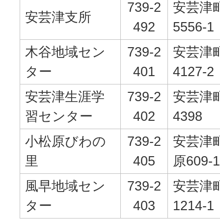
739-2
安芸津
安芸津支所
492
5556-1
木谷地域セン
739-2
安芸津
ター
401
4127-2
安芸津生涯学
739-2
安芸津
習センター
402
4398
小松原びわの
739-2
安芸津
里
405
原609-1
風早地域セン
739-2
安芸津
ター
403
1214-1