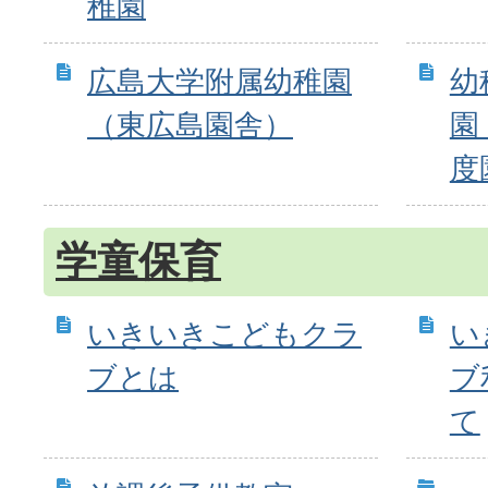
稚園
広島大学附属幼稚園
幼
（東広島園舎）
園
度
学童保育
いきいきこどもクラ
い
ブとは
ブ
て