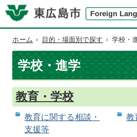
Foreign Lan
ホーム
目的・場面別で探す
学校・
現
在
の
学校・進学
位
置
教育・学校
教育に関する相談・
教
支援等