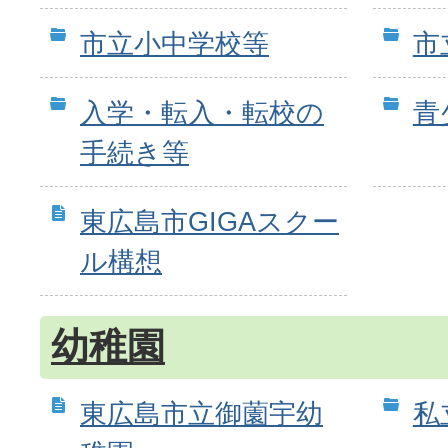
市立小中学校等
市
入学・転入・転校の
青
手続き等
東広島市GIGAスクー
ル構想
幼稚園
東広島市立御薗宇幼
私