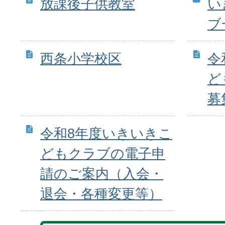
放課後子供教室
い
ブ
西条小学校区
令
ど
募
令和8年度いきいきこ
どもクラブの電子申
請のご案内（入会・
退会・各種変更等）