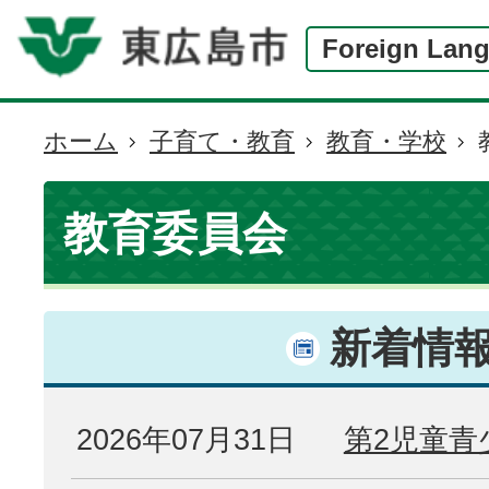
Foreign Lan
ホーム
子育て・教育
教育・学校
現
在
の
教育委員会
位
置
新着情
2026年07月31日
第2児童青