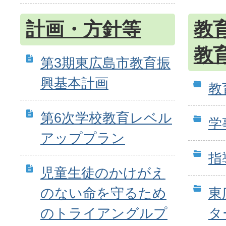
計画・方針等
教
教
第3期東広島市教育振
興基本計画
教
第6次学校教育レベル
学
アッププラン
指
児童生徒のかけがえ
のない命を守るため
東
のトライアングルプ
タ