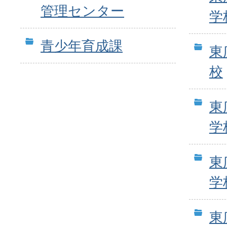
管理センター
学
青少年育成課
東
校
東
学
東
学
東