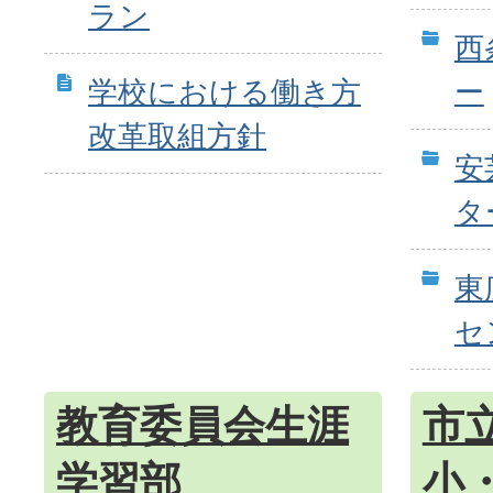
ラン
西
学校における働き方
ー
改革取組方針
安
タ
東
セ
教育委員会生涯
市
学習部
小