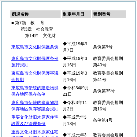
例規名称
制定年月日
種別番号
■ 第7類
教
育
第3章 社会教育
第14節 文化財
◆平成19年3
東広島市文化財保護条例
条例第9号
月7日
東広島市文化財保護条例
◆平成19年3
教育委員会規則
施行規則
月16日
第40号
東広島市文化財保護審議
◆平成19年3
教育委員会規則
会規則
月16日
第41号
東広島市伝統的建造物群
◆令和3年9月
条例第35号
保存地区保存条例
21日
東広島市伝統的建造物群
◆令和3年11
教育委員会規則
保存地区保存審議会規則
月2日
第16号
重要文化財旧木原家住宅
◆平成元年3
条例第4号
設置及び管理条例
月13日
重要文化財旧木原家住宅
◆平成元年3
教育委員会規則