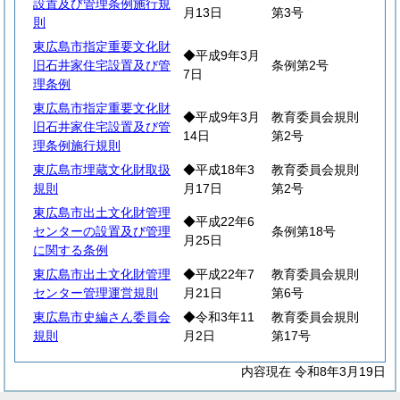
設置及び管理条例施行規
月13日
第3号
則
東広島市指定重要文化財
◆平成9年3月
旧石井家住宅設置及び管
条例第2号
7日
理条例
東広島市指定重要文化財
◆平成9年3月
教育委員会規則
旧石井家住宅設置及び管
14日
第2号
理条例施行規則
東広島市埋蔵文化財取扱
◆平成18年3
教育委員会規則
規則
月17日
第2号
東広島市出土文化財管理
◆平成22年6
センターの設置及び管理
条例第18号
月25日
に関する条例
東広島市出土文化財管理
◆平成22年7
教育委員会規則
センター管理運営規則
月21日
第6号
東広島市史編さん委員会
◆令和3年11
教育委員会規則
規則
月2日
第17号
内容現在 令和8年3月19日