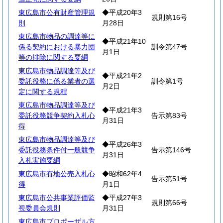
東広島市公有財産管理規
◆平成20年3
規則第16号
則
月28日
東広島市物品の調達等に
◆平成21年10
係る契約における暴力団
訓令第47号
月1日
等の排除に関する要綱
東広島市物品調達等及び
◆平成21年2
委託役務に係る業者の選
訓令第1号
月2日
定に関する規程
東広島市物品調達等及び
◆平成21年3
委託役務競争契約入札心
告示第83号
月31日
得
東広島市物品調達等及び
◆平成26年3
委託役務条件付一般競争
告示第146号
月31日
入札実施要綱
東広島市有地公売入札心
◆昭和62年4
告示第51号
得
月1日
東広島市公共事業評価監
◆平成27年3
規則第66号
視委員会規則
月31日
東広島市プロポーザル方