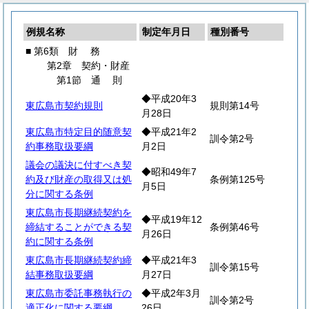
例規名称
制定年月日
種別番号
■ 第6類
財
務
第2章 契約・財産
第1節
通
則
◆平成20年3
東広島市契約規則
規則第14号
月28日
東広島市特定目的随意契
◆平成21年2
訓令第2号
約事務取扱要綱
月2日
議会の議決に付すべき契
◆昭和49年7
約及び財産の取得又は処
条例第125号
月5日
分に関する条例
東広島市長期継続契約を
◆平成19年12
締結することができる契
条例第46号
月26日
約に関する条例
東広島市長期継続契約締
◆平成21年3
訓令第15号
結事務取扱要綱
月27日
東広島市委託事務執行の
◆平成2年3月
訓令第2号
適正化に関する要綱
26日