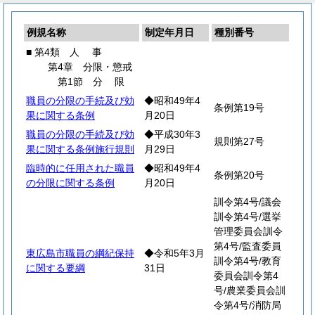
例規名称
制定年月日
種別番号
■ 第4類
人
事
第4章 分限・懲戒
第1節
分
限
職員の分限の手続及び効
◆昭和49年4
条例第19号
果に関する条例
月20日
職員の分限の手続及び効
◆平成30年3
規則第27号
果に関する条例施行規則
月29日
臨時的に任用された職員
◆昭和49年4
条例第20号
の分限に関する条例
月20日
訓令第4号/議会
訓令第4号/選挙
管理委員会訓令
第4号/監査委員
東広島市職員の綱紀保持
◆令和5年3月
訓令第4号/教育
に関する要綱
31日
委員会訓令第4
号/農業委員会訓
令第4号/消防局