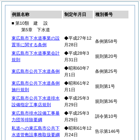
例規名称
制定年月日
種別番号
■ 第10類
建
設
第5章 下水道
東広島市下水道事業の設
◆平成27年12
条例第58号
置等に関する条例
月28日
東広島市下水道事業会計
◆平成28年3
規則第20号
規則
月31日
◆昭和60年7
東広島市公共下水道条例
条例第25号
月1日
東広島市公共下水道条例
◆昭和61年2
規則第1号
施行規則
月1日
東広島市公共下水道排水
◆平成25年3
規則第36号
設備指定工事店規則
月29日
東広島市排水設備工事暴
◆平成25年3
訓令第10号
力団等排除要綱
月29日
私道への東広島市公共下
◆昭和61年12
告示第146号
水道管敷設事務取扱要綱
月24日