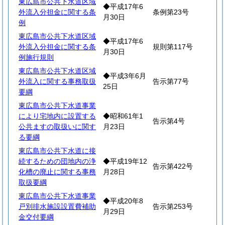
東広島市公共下水道区域
◆平成17年6
外流入分担金に関する条
条例第23号
月30日
例
東広島市公共下水道区域
◆平成17年6
外流入分担金に関する条
規則第117号
月30日
例施行規則
東広島市公共下水道区域
◆平成3年6月
外流入に関する事務取扱
告示第77号
25日
要綱
東広島市公共下水道事業
により宅地内に設置する
◆昭和61年1
告示第4号
公共ますの取扱いに関す
月23日
る要綱
東広島市公共下水道に接
続するための団地内の浄
◆平成19年12
告示第422号
化槽の廃止に関する事務
月28日
取扱要綱
東広島市公共下水道事業
◆平成20年8
戸別排水施設設置費補助
告示第253号
月29日
金交付要綱