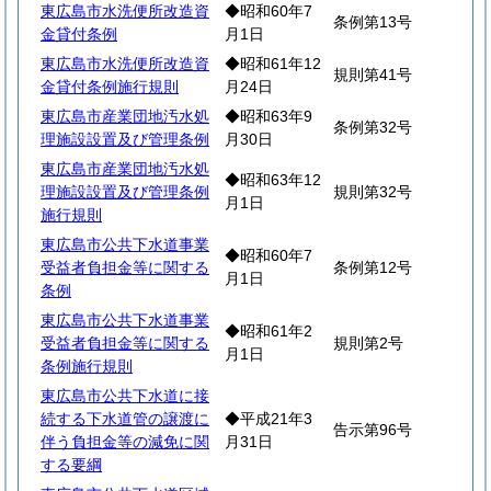
東広島市水洗便所改造資
◆昭和60年7
条例第13号
金貸付条例
月1日
東広島市水洗便所改造資
◆昭和61年12
規則第41号
金貸付条例施行規則
月24日
東広島市産業団地汚水処
◆昭和63年9
条例第32号
理施設設置及び管理条例
月30日
東広島市産業団地汚水処
◆昭和63年12
理施設設置及び管理条例
規則第32号
月1日
施行規則
東広島市公共下水道事業
◆昭和60年7
受益者負担金等に関する
条例第12号
月1日
条例
東広島市公共下水道事業
◆昭和61年2
受益者負担金等に関する
規則第2号
月1日
条例施行規則
東広島市公共下水道に接
続する下水道管の譲渡に
◆平成21年3
告示第96号
伴う負担金等の減免に関
月31日
する要綱