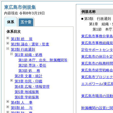
東広島市例規集
例規名称
内容現在 令和8年3月19日
■ 第3類 行政通則
体系
五十音
第1章 組織・
第1節 本
体系目次
東広島市事務分掌条
第1類
総
規
東広島市事務組織規
第2類 議会・選挙・監査
第3類 行政通則
定住サポートセンタ
第1章 組織・処務
東広島市の休日を定
第1節 本庁、出先、附属機関等
東広島市の執務時間
第2節 専決・委任
東広島市経営戦略会
第3節
処
務
第2章 文書・統計
東広島市プロジエク
第3章 住民・印鑑
エスポワール(東広
第4章 広報・情報管理
第5章 地域振興
東広島市職員の流動
第6章 学術振興
第4類
人
事
第5類
給
与
附属機関の設置に関