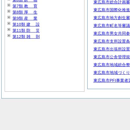
第6類
財
務
東広島市総合計画審
第7類
教
育
東広島市国際化推進
第8類
厚
生
東広島市地方創生審
第9類
産
業
第10類
建
設
東広島市町名等審議
第11類
防
災
東広島市男女共同参
第12類
雑
則
東広島市支所設置条
東広島市出張所設置
東広島市公舎管理規
東広島市地域総合整
東広島市地域づくり
東広島市PFI事業