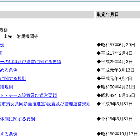
制定年月日
処務
庁、出先、附属機関等
例
◆昭和57年6月29日
則
◆平成17年2月4日
ーの組織及び運営に関する要綱
◆平成29年4月3日
める条例
◆平成元年3月13日
に関する規則
◆平成元年9月2日
議規則
◆昭和50年4月21日
ト・チーム設置及び運営要領
◆昭和49年5月15日
島市男女共同参画推進室)設置及び管理運営規則
◆平成9年3月31日
体制に関する要綱
◆令和5年3月31日
する条例
◆昭和50年10月17日