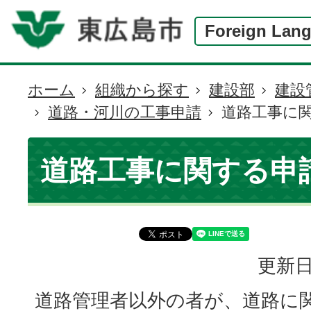
Foreign Lan
ホーム
組織から探す
建設部
建設
現
道路・河川の工事申請
道路工事に
在
の
位
道路工事に関する申
置
更新日
道路管理者以外の者が、道路に