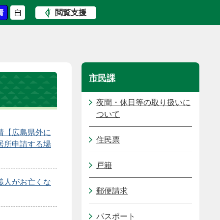
閲覧支援
市民課
夜間・休日等の取り扱いに
ついて
請【広島県外に
住民票
居所申請する場
戸籍
義人がお亡くな
郵便請求
パスポート