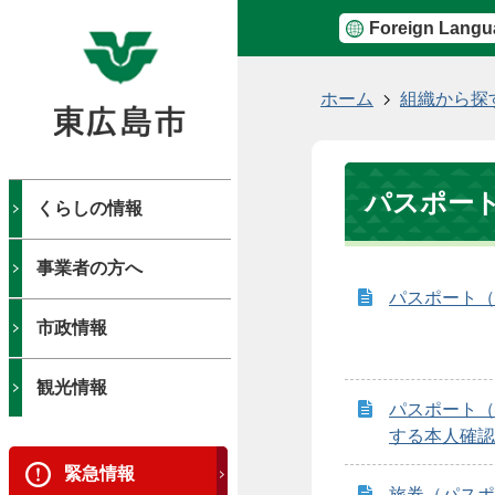
Foreign Langu
現
ホーム
組織から探
在
の
位
パスポー
置
くらしの情報
事業者の方へ
パスポート（
市政情報
観光情報
パスポート（
する本人確認
緊急情報
旅券（パスポ