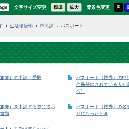
文字サイズ変更
背景色変更
age
す
生活環境部
市民課
パスポート
ト
旅券）の申請・受取
パスポート（旅券）の申
住民登録されている人が
合】
旅券）を申請する際に提示
パスポート（旅券）の名
書類
りになったとき
ート）を受け取られたら