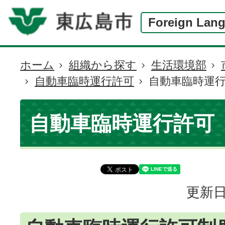
Foreign Lan
ホーム
組織から探す
生活環境部
現
自動車臨時運行許可
自動車臨時運
在
の
位
自動車臨時運行許可
置
更新日