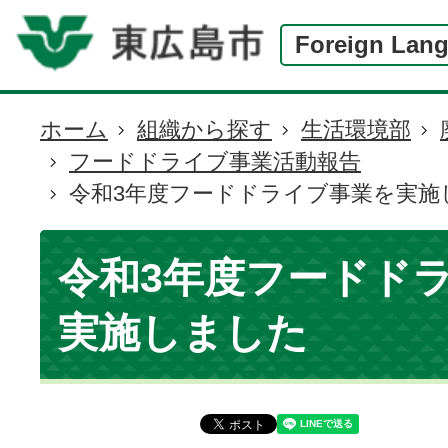
Foreign Lan
ホーム
組織から探す
生活環境部
現
フードドライブ事業活動報告
在
令和3年度フードドライブ事業を実施
の
位
置
令和3年度フードド
実施しました