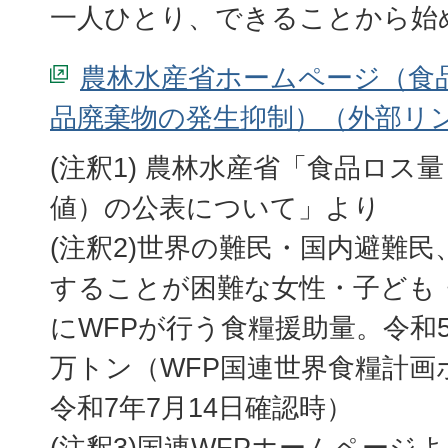
一人ひとり、できることから始
農林水産省ホームページ（食
品廃棄物の発生抑制）
(注釈1) 農林水産省「食品ロス
値）の公表について」より
(注釈2)世界の難民・国内避難
することが困難な女性・子ども
にWFPが行う食糧援助量。令和5
万トン（WFP国連世界食糧計画
令和7年7月14日確認時）
(注釈3)国連WFPホームページよ