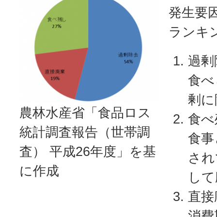
発生要
ランキ
過剰
食べ
剰に
農林水産省「食品ロス
食べ
統計調査報告（世帯調
食事
査） 平成26年度」を基
され
に作成
して
直接
消費