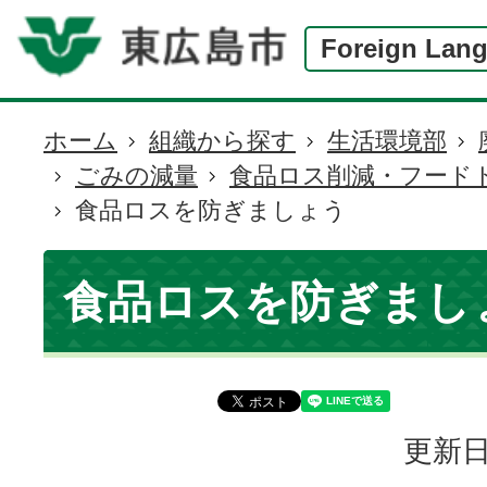
Foreign Lan
ホーム
組織から探す
生活環境部
現
ごみの減量
食品ロス削減・フード
在
食品ロスを防ぎましょう
の
位
置
食品ロスを防ぎまし
更新日