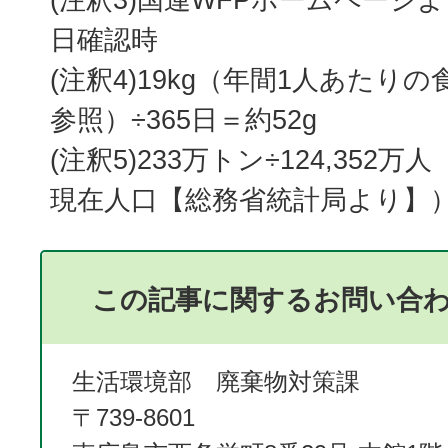
日確認時
(注釈4)19kg（年間1人あたり
参照）÷365日＝約52g
(注釈5)233万トン÷124,352万
現在人口【総務省統計局より】）=
この記事に関するお問い合
生活環境部 廃棄物対策課
〒739-8601