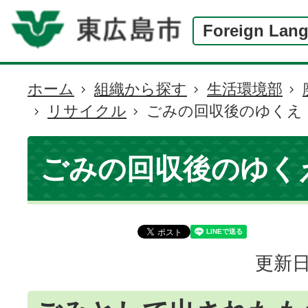
Foreign Lan
ホーム
組織から探す
生活環境部
現
リサイクル
ごみの回収後のゆくえ
在
の
位
ごみの回収後のゆく
置
更新日