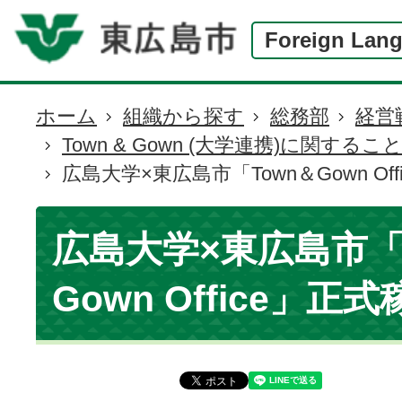
Foreign Lan
ホーム
組織から探す
総務部
経営
現
Town & Gown (大学連携)に関するこ
在
広島大学×東広島市「Town＆Gown Of
の
位
置
広島大学×東広島市「
Gown Office」正