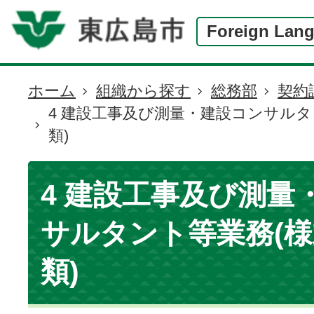
Foreign Lan
ホーム
組織から探す
総務部
契約
現
4 建設工事及び測量・建設コンサルタ
在
類)
の
位
置
4 建設工事及び測量
サルタント等業務(
類)