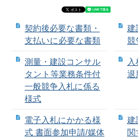
契約後必要な書類・
建
支払いに必要な書類
競
測量・建設コンサル
入
タント等業務条件付
退
一般競争入札に係る
様式
電子入札にかかる様
建
式 書面参加申請/媒体
関