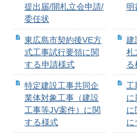
提出届/開札立会申請/
明
委任状
東広島市契約後VE方
建
式工事試行要領に関
札
する申請様式
る
特定建設工事共同企
工
業体対象工事（建設
に
工事等JV案件）に関
に
する様式
に