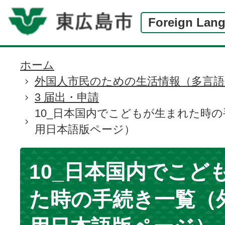
Foreign Lan
ホーム
現
外国人市民のための生活情報（多言語
在
3 届出・申請
の
10_日本国内でこどもが生まれた時
位
用日本語版ページ）
置
10_日本国内でこど
た時の手続き一覧（