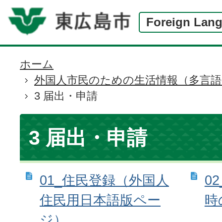
Foreign Lan
ホーム
現
外国人市民のための生活情報（多言語
在
3 届出・申請
の
位
置
3 届出・申請
01_住民登録（外国人
0
住民用日本語版ペー
時
ジ）