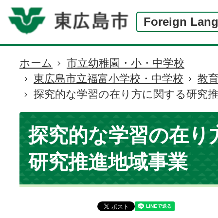
Foreign Lan
ホーム
市立幼稚園・小・中学校
現
東広島市立福富小学校・中学校
教
在
探究的な学習の在り方に関する研究推
の
位
置
探究的な学習の在り
研究推進地域事業