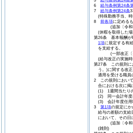
5
給与条例第24条
6
給与条例第24条
7
給与条例第24条
(特殊勤務手当、
8
前各項
に定める
(追加〔令和
(休暇を取得した場
第26条
基本報酬が
1項
に規定する有
を支給する。
(一部改正〔
(給与改正の実施時
第27条
この規則に
う。)
に関する改正
適用を受ける職員
2
この規則におい
合における次に掲
(1)
1週間当たり
(2)
同一会計年度
(3)
会計年度任用
3
第1項
の規定にか
給与の差額の支給
において、その日
(追加〔令和
(雑則)