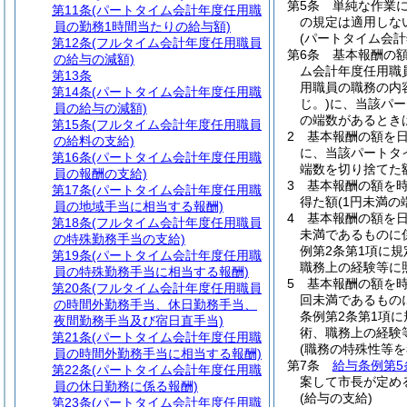
第5条
単純な作業
第11条
(パートタイム会計年度任用職
の規定は適用しな
員の勤務1時間当たりの給与額)
(パートタイム会
第12条
(フルタイム会計年度任用職員
第6条
基本報酬の
の給与の減額)
ム会計年度任用職
第13条
用職員の職務の内
第14条
(パートタイム会計年度任用職
じ。)
に、当該パー
員の給与の減額)
の端数があるとき
第15条
(フルタイム会計年度任用職員
2
基本報酬の額を
の給料の支給)
に、当該パートタ
第16条
(パートタイム会計年度任用職
端数を切り捨てた額
員の報酬の支給)
3
基本報酬の額を
第17条
(パートタイム会計年度任用職
得た額
(1円未満
員の地域手当に相当する報酬)
4
基本報酬の額を
第18条
(フルタイム会計年度任用職員
未満であるものに
の特殊勤務手当の支給)
例第2条第1項に
第19条
(パートタイム会計年度任用職
職務上の経験等に
員の特殊勤務手当に相当する報酬)
5
基本報酬の額を
第20条
(フルタイム会計年度任用職員
回未満であるもの
の時間外勤務手当、休日勤務手当、
条例第2条第1項
夜間勤務手当及び宿日直手当)
術、職務上の経験
第21条
(パートタイム会計年度任用職
(職務の特殊性等
員の時間外勤務手当に相当する報酬)
第7条
給与条例第5
第22条
(パートタイム会計年度任用職
案して市長が定め
員の休日勤務に係る報酬)
(給与の支給)
第23条
(パートタイム会計年度任用職