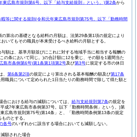
9年東広島市規則第6号。以下「給与支給規則」という。)
第2条
から
休暇等に関する規則
(令和元年東広島市規則第75号。以下「勤務時間
額の算出の基礎となる給料の月額は、法第29条第1項の規定により
においてもその職員が本来受けるべき給料の月額とする。
給与額は、基準月額並びにこれに対する地域手当に相当する報酬の
この条において同じ。)
の合計額に12を乗じ、その額を1週間当た
広島市条例第6号)
第1条第1項第2号
及び
第3号
に規定する市の休日
は、
第6条第2項
の規定により算出される基本報酬の額及び
第17条
用職員について定められた1日当たりの勤務時間で除して得た額と
場合における給与の減額については、
給与支給規則第7条
の規定を
(平成7年東広島市条例第37号。以下「勤務時間条例」という。)
第
年東広島市規則第75号)
第14条」と、「勤務時間条例第13条の規定
るものとする。
の各号
のいずれかに該当する場合においても減額しない。
を減額された場合