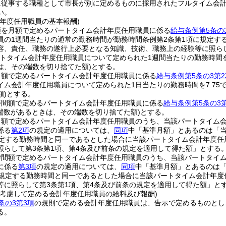
に従事する職種として市長が別に定めるものに採用されたフルタイム会計
い。
計年度任用職員の基本報酬)
額を月額で定めるパートタイム会計年度任用職員に係る
給与条例第5条の
員の1週間当たりの通常の勤務時間が勤務時間条例第2条第1項に規定す
容、責任、職務の遂行上必要となる知識、技術、職務上の経験等に照ら
トタイム会計年度任用職員について定められた1週間当たりの勤務時間
は、その端数を切り捨てた額)
とする。
日額で定めるパートタイム会計年度任用職員に係る
給与条例第5条の3第2
イム会計年度任用職員について定められた1日当たりの勤務時間を7.75
)
とする。
時間額で定めるパートタイム会計年度任用職員に係る
給与条例第5条の3
の端数があるときは、その端数を切り捨てた額)
とする。
日額で定めるパートタイム会計年度任用職員のうち、当該パートタイム会
係る
第2項
の規定の適用については、
同項
中「基準月額」とあるのは「
規定する勤務時間と同一であるとした場合に当該パートタイム会計年度
照らして第3条第1項、第4条及び前条の規定を適用して得た額」とする
時間額で定めるパートタイム会計年度任用職員のうち、当該パートタイム
に係る
第3項
の規定の適用については、
同項
中「基準月額」とあるのは
に規定する勤務時間と同一であるとした場合に当該パートタイム会計年
等に照らして第3条第1項、第4条及び前条の規定を適用して得た額」と
を考慮して定める会計年度任用職員の給料及び報酬)
条の3第3項
の規則で定める会計年度任用職員は、告示で定めるものとし
る。