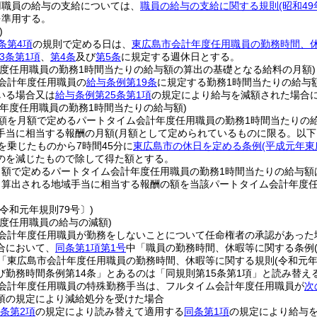
用職員の給与の支給については、
職員の給与の支給に関する規則
(昭和4
を準用する。
)
条第4項
の規則で定める日は、
東広島市会計年度任用職員の勤務時間、
3条第1項
、
第4条
及び
第5条
に規定する週休日とする。
年度任用職員の勤務1時間当たりの給与額の算出の基礎となる給料の月額)
会計年度任用職員の
給与条例第19条
に規定する勤務1時間当たりの給与
いる場合又は
給与条例第25条第1項
の規定により給与を減額された場合
計年度任用職員の勤務1時間当たりの給与額)
額を月額で定めるパートタイム会計年度任用職員の勤務1時間当たりの
手当に相当する報酬の月額
(月額として定められているものに限る。以下
を乗じたものから7時間45分に
東広島市の休日を定める条例
(平成元年東
のを減じたもので除して得た額とする。
日額で定めるパートタイム会計年度任用職員の勤務1時間当たりの給与額
り算出される地域手当に相当する報酬の額を当該パートタイム会計年度任
令和元年規則79号〕)
年度任用職員の給与の減額)
会計年度任用職員が勤務をしないことについて任命権者の承認があった
合において、
同条第1項第1号
中「職員の勤務時間、休暇等に関する条例
は「東広島市会計年度任用職員の勤務時間、休暇等に関する規則
(令和元
び勤務時間条例第14条」とあるのは「同規則第15条第1項」と読み替え
会計年度任用職員の特殊勤務手当は、フルタイム会計年度任用職員が
次
1項の規定により減給処分を受けた場合
5条第2項
の規定により読み替えて適用する
同条第1項
の規定により給与