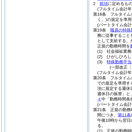
2
前項
に定めるも
(フルタイム会計
第18条
フルタイム
く。)
の規定を準用
(パートタイム会
第19条
職員の特殊
務に従事すること
として支給する。
正規の勤務時間を
(1)
社会福祉業務
(2)
ひがしひろし
(3)
特殊勤務手当
(一部改正〔
(フルタイム会計
第20条
フルタイム
での規定を準用す
項に規定する週休
週休日の振替」と
イ
中「勤務時間条
(パートタイム会
第21条
正規の勤務
間につき、
第11条
午後10時から翌日
る。
(1)
正規の勤務時