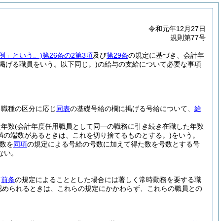
令和元年12月27日
規則第77号
例」という。)
第26条の2第3項
及び
第29条
の規定に基づき、会計年
に掲げる職員をいう。以下同じ。)
の給与の支給について必要な事項
る職種の区分に応じ
同表
の基礎号給の欄に掲げる号給について、
給
験年数
(会計年度任用職員として同一の職務に引き続き在職した年数
満の端数があるときは、これを切り捨てるものとする。)
をいう。
数を
同項
の規定による号給の号数に加えて得た数を号数とする号
ない。
て
前条
の規定によることとした場合には著しく常時勤務を要する職
認められるときは、これらの規定にかかわらず、これらの職員との