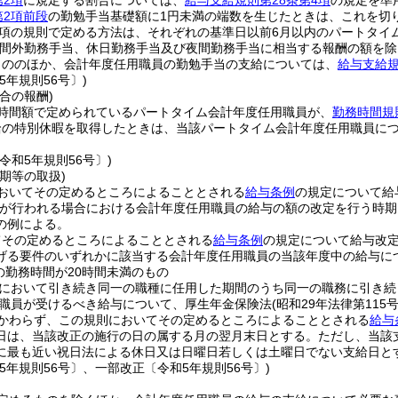
第2項
に規定する割合については、
給与支給規則第28条第4項
の規定を準
第2項前段
の勤勉手当基礎額に1円未満の端数を生じたときは、これを切
3項の規則で定める方法は、それぞれの基準日以前6月以内のパートタイ
時間外勤務手当、休日勤務手当及び夜間勤務手当に相当する報酬の額を除
もののほか、会計年度任用職員の勤勉手当の支給については、
給与支給規
5年規則56号〕)
合の報酬)
時間額で定められているパートタイム会計年度任用職員が、
勤務時間規
給の特別休暇を取得したときは、当該パートタイム会計年度任用職員に
令和5年規則56号〕)
期等の取扱)
おいてその定めるところによることとされる
給与条例
の規定について給
が行われる場合における会計年度任用職員の給与の額の改定を行う時期
の例による。
てその定めるところによることとされる
給与条例
の規定について給与改
げる要件のいずれかに該当する会計年度任用職員の当該年度中の給与に
の勤務時間が20時間未満のもの
において引き続き同一の職種に任用した期間のうち同一の職務に引き続
職員が受けるべき給与について、厚生年金保険法
(昭和29年法律第115号
かわらず、この規則においてその定めるところによることとされる
給与
日は、当該改正の施行の日の属する月の翌月末日とする。
ただし、当該
に最も近い祝日法による休日又は日曜日若しくは土曜日でない支給日と
5年規則56号〕、一部改正〔令和5年規則56号〕)