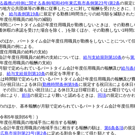
る義務の特例に関する条例
(昭和49年東広島市条例第23号)
第2条
の規定
の地方公共団体等の事務に従事したことに対して報酬を受けたときに、
つき、
給与条例第19条
に規定する勤務1時間当たりの給与額を減額された
計年度任用職員の給与の減額)
時間にパートタイム会計年度任用職員が勤務しないときは、その勤務し
護休暇の承認を受けた場合を除く。)
を除くほか、その勤務しない1時間
ののほか、パートタイム会計年度任用職員が勤務をしないことについて
用職員の例による。
年度任用職員の給料の支給)
会計年度任用職員の給料の支給については、
給与支給規則第10条
から
第
計年度任用職員の報酬の支給)
月額で定められているパートタイム会計年度任用職員の報酬及び
給与条
は、
給与支給規則第10条
の規定を準用する。
又は時間額で定められているパートタイム会計年度任用職員の報酬及び費
7日が祝日法による休日
(
勤務時間条例第9条
に規定する祝日法による休日
、その日に最も近い祝日法による休日又は日曜日若しくは土曜日でない
事由により、
前項
の規定により難いと認めるときは、
同項
の規定にかか
ののほか、基本報酬が月額で定められているパートタイム会計年度任用
令和5年規則56号〕)
計年度任用職員の地域手当に相当する報酬)
ム会計年度任用職員の地域手当に相当する報酬の額は、
第6条各項
の規
東広島市規則第23号)
第2条
に定める割合を乗じて得た額とする。