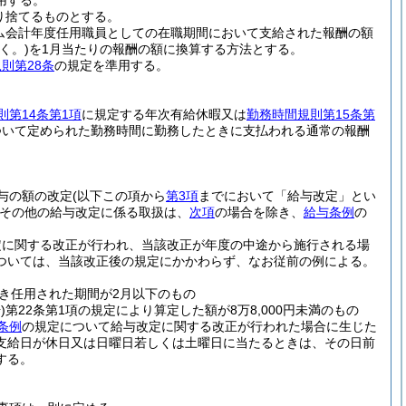
用する。
り捨てるものとする。
ム会計年度任用職員としての在職期間において支給された報酬の額
く。)
を1月当たりの報酬の額に換算する方法とする。
則第28条
の規定を準用する。
則第14条第1項
に規定する年次有給休暇又は
勤務時間規則第15条第
ついて定められた勤務時間に勤務したときに支払われる通常の報酬
与の額の改定
(以下この項から
第3項
までにおいて「給与改定」とい
その他の給与改定に係る取扱は、
次項
の場合を除き、
給与条例
の
定に関する改正が行われ、当該改正が年度の中途から施行される場
ついては、当該改正後の規定にかかわらず、なお従前の例による。
き任用された期間が2月以下のもの
)
第22条第1項の規定により算定した額が8万8,000円未満のもの
条例
の規定について給与改定に関する改正が行われた場合に生じた
支給日が休日又は日曜日若しくは土曜日に当たるときは、その日前
する。