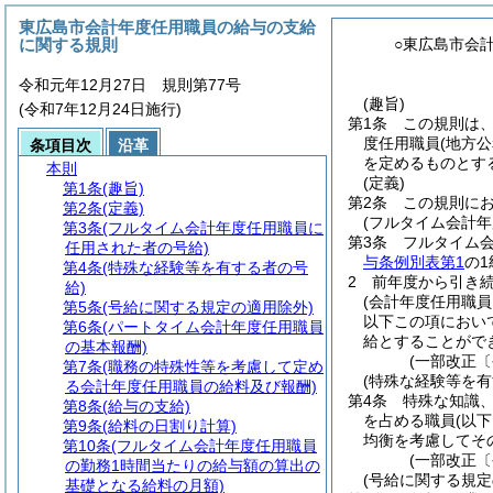
東広島市会計年度任用職員の給与の支給
に関する規則
○東広島市会
令和元年12月27日 規則第77号
(趣旨)
(令和7年12月24日施行)
第1条
この規則は
度任用職員
(地方
条項目次
沿革
を定めるものとす
本則
(定義)
第1条
(趣旨)
第2条
この規則に
第2条
(定義)
(フルタイム会計
第3条
(フルタイム会計年度任用職員に
第3条
フルタイム
任用された者の号給)
与条例別表第1
の
第4条
(特殊な経験等を有する者の号
2
前年度から引き
給)
(会計年度任用職
第5条
(号給に関する規定の適用除外)
以下この項におい
第6条
(パートタイム会計年度任用職員
給とすることがで
の基本報酬)
(一部改正〔
第7条
(職務の特殊性等を考慮して定め
(特殊な経験等を有
る会計年度任用職員の給料及び報酬)
第4条
特殊な知識
第8条
(給与の支給)
を占める職員
(以
第9条
(給料の日割り計算)
均衡を考慮してそ
第10条
(フルタイム会計年度任用職員
(一部改正〔
の勤務1時間当たりの給与額の算出の
(号給に関する規定
基礎となる給料の月額)