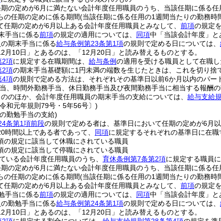
任期の定めが6月に満たない会計年度任用職員のうち、当該任期に係る任
らの任期の定めに係る期間
(当該任期に係る任用の1週間当たりの勤務時
て任期の定めが6月以上ある会計年度任用職員とみなして、
前項
の規定
末手当に係る
前項
の規定の適用については、
同項
中「当該会計年度」と
員の期末手当に係る
給与条例第23条第1項
の規則で定める日については、
12月10日」とあるのは、「12月20日」と読み替えるものとする。
第2項
に規定する在職期間は、
給与条例
の適用を受ける職員として在職し
第2項
の期末手当基礎額に1円未満の端数を生じたときは、これを切り捨
第4項
の規則で定める方法は、それぞれその基準日以前6か月以内のパー
手当、時間外勤務手当、休日勤務手当及び夜間勤務手当に相当する報酬の
もののほか、会計年度任用職員の期末手当の支給については、
給与支給規
令和元年規則79号・5年56号〕)
の勤勉手当の支給)
24条第1項前段
の規則で定める者は、基準日において任期の定めが6月
20時間以上である者であって、
同項
に規定するそれぞれの基準日に在職
2項の規定に該当して休職にされている職員
1項の規定に該当して停職にされている職員
ている会計年度任用職員のうち、
育休条例第7条第2項
に規定する職員に
任期の定めが6月に満たない会計年度任用職員のうち、当該任期に係る任
らの任期の定めに係る期間
(当該任期に係る任用の1週間当たりの勤務時
て任期の定めが6月以上ある会計年度任用職員とみなして、
前項
の規定
勉手当に係る
前項
の規定の適用については、
同項
中「当該会計年度」と
員の勤勉手当に係る
給与条例第24条第1項
の規則で定める日については、
12月10日」とあるのは、「12月20日」と読み替えるものとする。