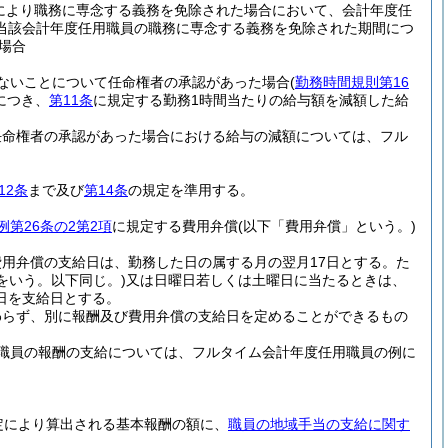
により職務に専念する義務を免除された場合において、会計年度任
当該会計年度任用職員の職務に専念する義務を免除された期間につ
場合
ないことについて任命権者の承認があった場合
(
勤務時間規則第16
につき、
第11条
に規定する勤務1時間当たりの給与額を減額した給
任命権者の承認があった場合における給与の減額については、フル
12条
まで及び
第14条
の規定を準用する。
例第26条の2第2項
に規定する費用弁償
(以下「費用弁償」という。)
用弁償の支給日は、勤務した日の属する月の翌月17日とする。
た
をいう。以下同じ。)
又は日曜日若しくは土曜日に当たるときは、
日を支給日とする。
わらず、別に報酬及び費用弁償の支給日を定めることができるもの
職員の報酬の支給については、フルタイム会計年度任用職員の例に
定により算出される基本報酬の額に、
職員の地域手当の支給に関す