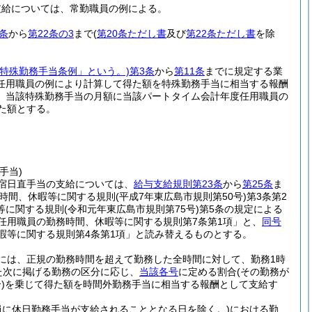
支給については、常勤職員の例による。
条
から
第22条の3
まで
(
第20条ただし書
及び
第22条ただし書
を除
「特殊勤務手当条例」という。)
第3条
から
第11条
までに規定する業
任用職員の例により計算して得た額を特殊勤務手当に相当する報酬
、当該特殊勤務手当の月額に当該パートタイム会計年度任用職員の
た額とする。
手当)
宿日直手当の支給については、
給与支給規則第23条
から
第25条
ま
時間、休暇等に関する規則
(平成7年東広島市規則第50号)
第3条第2
等に関する規則
(令和元年東広島市規則第75号)
第5条の規定による
任用職員の勤務時間、休暇等に関する規則第7条第1項」と、
同号
暇等に関する規則第4条第1項」と読み替えるものとする。
には、正規の勤務時間を超えて勤務した全時間に対して、勤務1時
た次に掲げる勤務の区分に応じ、
当該各号
に定める割合
(その勤務が
)
を乗じて得た額を時間外勤務手当に相当する報酬として支給す
に休日勤務手当が支給されることとなる日を除く。)
における勤