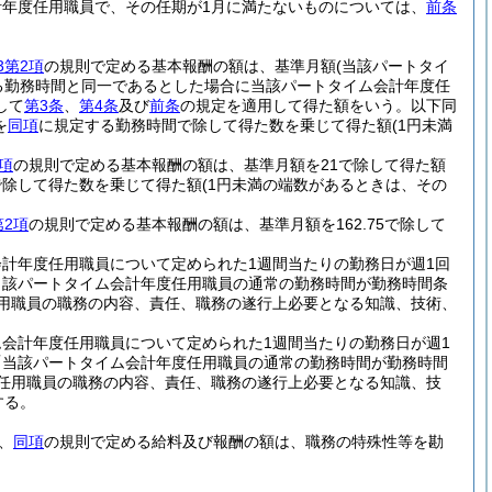
年度任用職員で、その任期が1月に満たないものについては、
前条
3第2項
の規則で定める基本報酬の額は、基準月額
(当該パートタイ
る勤務時間と同一であるとした場合に当該パートタイム会計年度任
して
第3条
、
第4条
及び
前条
の規定を適用して得た額をいう。以下同
を
同項
に規定する勤務時間で除して得た数を乗じて得た額
(1円未満
項
の規則で定める基本報酬の額は、基準月額を21で除して得た額
で除して得た数を乗じて得た額
(1円未満の端数があるときは、その
第2項
の規則で定める基本報酬の額は、基準月額を162.75で除して
計年度任用職員について定められた1週間当たりの勤務日が週1回
当該パートタイム会計年度任用職員の通常の勤務時間が勤務時間条
任用職員の職務の内容、責任、職務の遂行上必要となる知識、技術、
。
会計年度任用職員について定められた1週間当たりの勤務日が週1
「当該パートタイム会計年度任用職員の通常の勤務時間が勤務時間
度任用職員の職務の内容、責任、職務の遂行上必要となる知識、技
する。
、
同項
の規則で定める給料及び報酬の額は、職務の特殊性等を勘