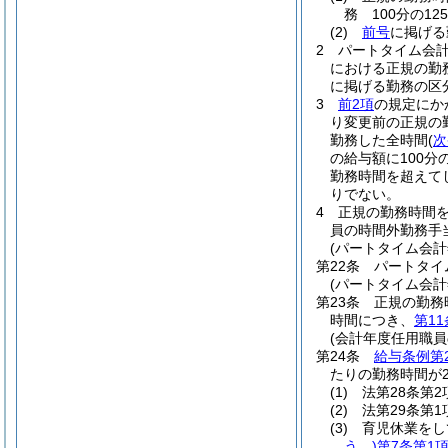
務 100分の125
(2)
前号
に掲げる
2
パートタイム会
における正規の勤
に掲げる勤務の区
3
前2項
の規定にか
り変更前の正規の
勤務した全時間
(
次
の給与額に100
勤務時間を超えて
りでない。
4
正規の勤務時間を
員の時間外勤務手
(パートタイム会
第22条
パートタイ
(パートタイム会
第23条
正規の勤務
時間につき、
第11
(会計年度任用職員
第24条
給与条例第
たりの勤務時間が
(1)
法第28条第
(2)
法第29条第
(3)
育児休業をし
う。)
第7条第1