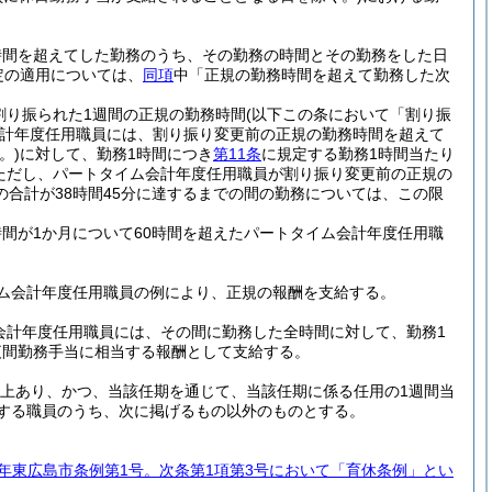
時間を超えてした勤務のうち、その勤務の時間とその勤務をした日
定の適用については、
同項
中「正規の勤務時間を超えて勤務した次
割り振られた1週間の正規の勤務時間
(以下この条において「割り振
計年度任用職員には、割り振り変更前の正規の勤務時間を超えて
。)
に対して、勤務1時間につき
第11条
に規定する勤務1時間当たり
ただし、パートタイム会計年度任用職員が割り振り変更前の正規の
合計が38時間45分に達するまでの間の勤務については、この限
間が1か月について60時間を超えたパートタイム会計年度任用職
ム会計年度任用職員の例により、正規の報酬を支給する。
会計年度任用職員には、その間に勤務した全時間に対して、勤務1
を夜間勤務手当に相当する報酬として支給する。
以上あり、かつ、当該任期を通じて、当該任期に係る任用の1週間当
する職員のうち、次に掲げるもの以外のものとする。
4年東広島市条例第1号。次条第1項第3号において「育休条例」とい