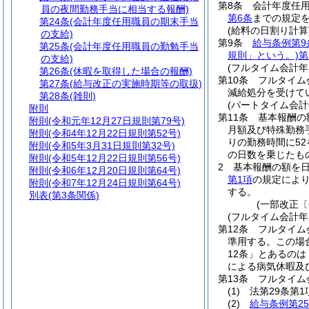
第8条
会計年度任
員の夜間勤務手当に相当する報酬)
第6条
までの規定
第24条
(会計年度任用職員の期末手当
(給料の日割り計算
の支給)
第9条
給与条例第9
第25条
(会計年度任用職員の勤勉手当
規則」という。)
第
の支給)
(フルタイム会計
第26条
(休暇を取得した場合の報酬)
第10条
フルタイム
第27条
(給与改正の実施時期等の取扱)
減給処分を受けて
第28条
(雑則)
(パートタイム会
附則
第11条
基本報酬の
附則
(令和元年12月27日規則第79号)
月額及び特殊勤務
附則
(令和4年12月22日規則第52号)
りの勤務時間に52
附則
(令和5年3月31日規則第32号)
の日数を乗じたも
附則
(令和5年12月22日規則第56号)
2
基本報酬の額を
附則
(令和6年12月20日規則第64号)
第1項
の規定によ
附則
(令和7年12月24日規則第64号)
する。
別表
(第3条関係)
(一部改正〔
(フルタイム会計
第12条
フルタイム
準用する。
この場
12条」とあるの
による病気休暇及
第13条
フルタイム
(1)
法第29条第
(2)
給与条例第2