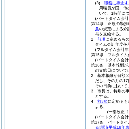
(3)
職務に専念す
用職員が国、他
いて、1時間に
(パートタイム会
第14条
正規の勤務
条
の規定による介
与を支給する。
2
前項
に定めるも
タイム会計年度任
(フルタイム会計
第15条
フルタイム
(パートタイム会
第16条
基本報酬が
の支給日について
2
基本報酬が日額
だし、その月の1
その日前において
3
市長は、特別の
とする。
4
前3項
に定めるも
よる。
(一部改正〔
(パートタイム会
第17条
パートタイ
る規則
(平成18年