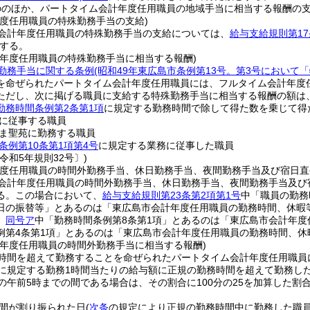
ののほか、パートタイム会計年度任用職員の地域手当に相当する報酬の
年度任用職員の特殊勤務手当の支給)
会計年度任用職員の特殊勤務手当の支給については、
給与支給規則第17
する。
計年度任用職員の特殊勤務手当に相当する報酬)
勤務手当に関する条例
(昭和49年東広島市条例第13号。第3号において
を命ぜられたパートタイム会計年度任用職員には、フルタイム会計年度
ただし、次に掲げる職員に支給する特殊勤務手当に相当する報酬の額は
勤務時間条例第2条第1項
に規定する勤務時間で除して得た数を乗じて得
に従事する職員
ま聖苑に勤務する職員
条例第10条第1項第4号
に規定する業務に従事した職員
令和5年規則32号〕)
年度任用職員の時間外勤務手当、休日勤務手当、夜間勤務手当及び宿日直
会計年度任用職員の時間外勤務手当、休日勤務手当、夜間勤務手当及び
る。
この場合において、
給与支給規則第23条第2項第1号
中「職員の勤務
日の振替等」とあるのは「東広島市会計年度任用職員の勤務時間、休暇
、
同号ア
中「勤務時間条例第8条第1項」とあるのは「東広島市会計年度
例第4条第1項」とあるのは「東広島市会計年度任用職員の勤務時間、休
計年度任用職員の時間外勤務手当に相当する報酬)
時間を超えて勤務することを命ぜられたパートタイム会計年度任用職員
に規定する勤務1時間当たりの給与額に正規の勤務時間を超えて勤務し
の午前5時までの間である場合は、その割合に100分の25を加算した割合
間が割り振られた日
(
次条
の規定により正規の勤務時間中に勤務した職員