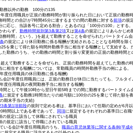
勤務以外の勤務 100分の135
計年度任用職員が正規の勤務時間が割り振られた日において正規の勤務
務時間との合計が7時間45分に達するまでの間の勤務に対する
前項
の規
分に応じ、当該各号に定める割合」とあるのは「100分の100」とする。
かわらず、
勤務時間規則第3条第2項
又は
第4条
の規定によりあらかじめ
勤務時間」という。)
を超えて勤務することを命ぜられたパートタイム会
条
の規定により休日勤務に係る報酬が支給されることとなる時間を除く
分の25を乗じて得た額を時間外勤務手当に相当する報酬として支給する。
した勤務のうち、その勤務の時間と割り振り変更前の正規の勤務時間との
超えて勤務することを命ぜられ、正規の勤務時間を超えてした勤務の時
当に相当する報酬については、常勤職員の時間外勤務手当の例による。
計年度任用職員の休日勤務に係る報酬)
ム会計年度任用職員には、正規の勤務日が休日に当たっても、フルタイ
計年度任用職員の夜間勤務手当に相当する報酬)
時間として午後10時から翌日午前5時までの間に勤務するパートタイム
条
に規定する勤務1時間当たりの給与額に100分の25を乗じて得た額
の期末手当の支給)
23条第1項前段
の規則で定める者は、基準日において任期の定めが6月
20時間以上である者であって、
同項
に規定するそれぞれの基準日に在職
2項の規定に該当して休職にされている職員
1項の規定に該当して停職にされている職員
ている会計年度任用職員のうち、
職員の育児休業等に関する条例
(平成
項
に規定する職員に該当するもの以外のもの