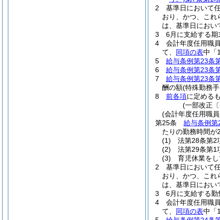
2
基準日において
おり、かつ、これ
は、基準日におい
3
6月に支給する期
4
会計年度任用職
て、
同項の表
中「
5
給与条例第23条
6
給与条例第23条
7
給与条例第23条
酬の額
(特殊勤務
8
前各項
に定める
(一部改正〔
(会計年度任用職員
第25条
給与条例第
たりの勤務時間が
(1)
法第28条第
(2)
法第29条第
(3)
育児休業をし
2
基準日において
おり、かつ、これ
は、基準日におい
3
6月に支給する勤
4
会計年度任用職
て、
同項の表
中「