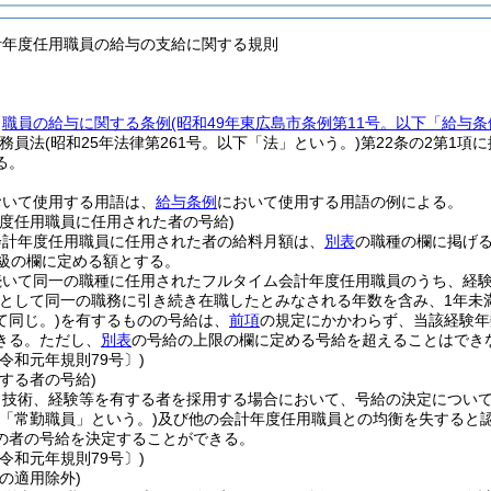
計年度任用職員の給与の支給に関する規則
、
職員の給与に関する条例
(昭和49年東広島市条例第11号。以下「給与条
公務員法
(昭和25年法律第261号。以下「法」という。)
第22条の2第1項
る。
おいて使用する用語は、
給与条例
において使用する用語の例による。
年度任用職員に任用された者の号給)
会計年度任用職員に任用された者の給料月額は、
別表
の職種の欄に掲げ
1級の欄に定める額とする。
続いて同一の職種に任用されたフルタイム会計年度任用職員のうち、経
員として同一の職務に引き続き在職したとみなされる年数を含み、1年未
て同じ。)
を有するものの号給は、
前項
の規定にかかわらず、当該経験年
きる。
ただし、
別表
の号給の上限の欄に定める号給を超えることはでき
令和元年規則79号〕)
する者の号給)
、技術、経験等を有する者を採用する場合において、号給の決定につい
下「常勤職員」という。)
及び他の会計年度任用職員との均衡を失すると
の者の号給を決定することができる。
令和元年規則79号〕)
の適用除外)