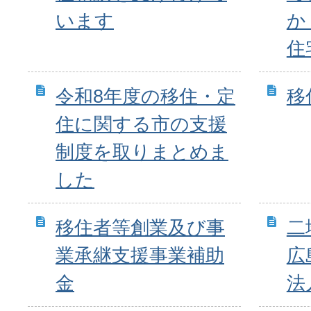
います
か
住
令和8年度の移住・定
移
住に関する市の支援
制度を取りまとめま
した
移住者等創業及び事
二
業承継支援事業補助
広
金
法