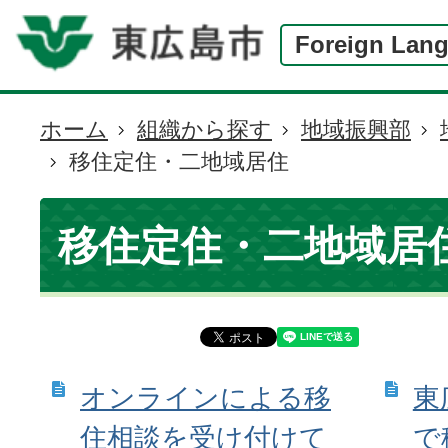
Foreign Lan
ホーム
組織から探す
地域振興部
現
移住定住・二地域居住
在
の
位
移住定住・二地域居
置
オンラインによる移
東
住相談を受け付けて
で