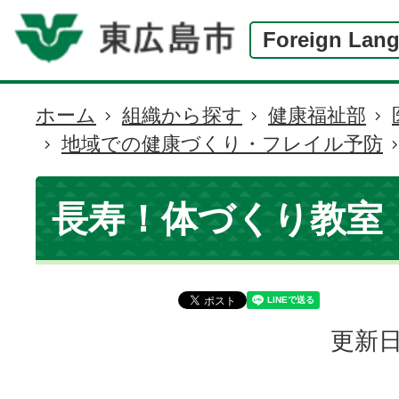
Foreign Lan
ホーム
組織から探す
健康福祉部
現
地域での健康づくり・フレイル予防
在
の
位
長寿！体づくり教室
置
更新日