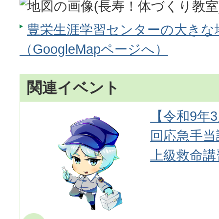
豊栄生涯学習センターの大きな
（GoogleMapページへ）
関連イベント
【令和9年3
回応急手当
上級救命講