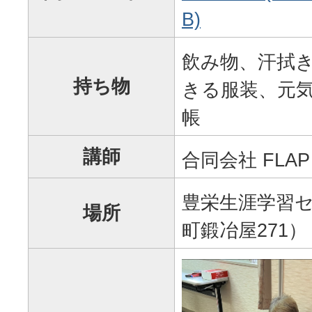
B)
飲み物、汗拭
持ち物
きる服装、元
帳
講師
合同会社 FLA
豊栄生涯学習セ
場所
町鍛冶屋271）