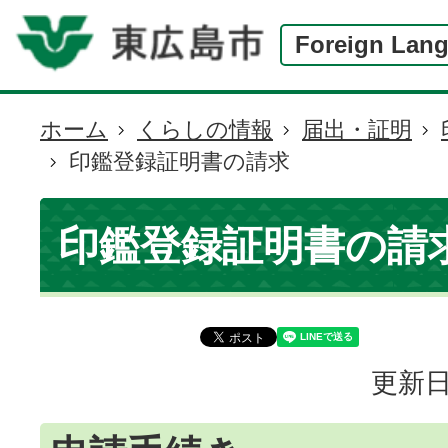
Foreign Lan
ホーム
くらしの情報
届出・証明
現
印鑑登録証明書の請求
在
の
位
印鑑登録証明書の請
置
更新日