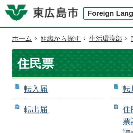
Foreign Lan
ホーム
組織から探す
生活環境部
現
在
の
住民票
位
置
転入届
転
転出届
住
票