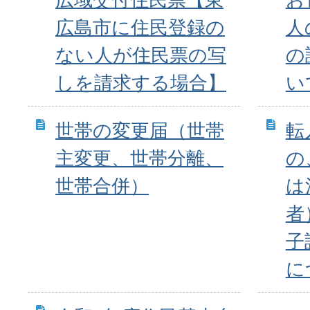
広島市に住民登録の
人
ない人が住民票の写
の
しを請求する場合】
い
世帯の変更届（世帯
転
主変更、世帯分離、
の
世帯合併）
は
者
子
に