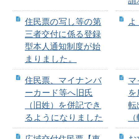
請
住民票の写し等の第
よ
三者交付に係る登録
型本人通知制度が始
まりました。
住民票、マイナンバ
マ
ーカード等へ旧氏
を
（旧姓）を併記でき
転
るようになりました
（
広域交付住民票【東
お