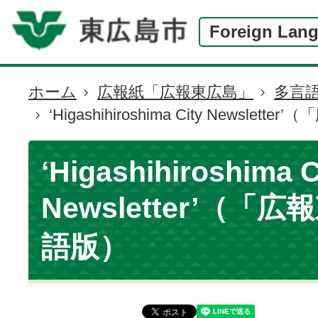
Foreign Lan
ホーム
広報紙「広報東広島」
多言語(m
現
‘Higashihiroshima City Newsle
在
の
位
‘Higashihiroshima C
置
Newsletter’（「
語版）