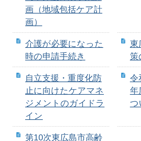
画（地域包括ケア計
画）
介護が必要になった
東
時の申請手続き
策
自立支援・重度化防
令
止に向けたケアマネ
年
ジメントのガイドラ
つ
イン
第10次東広島市高齢